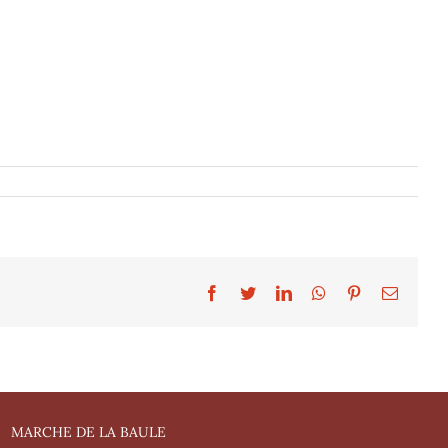
Facebook
Twitter
LinkedIn
WhatsApp
Pinterest
Email
MARCHE DE LA BAULE