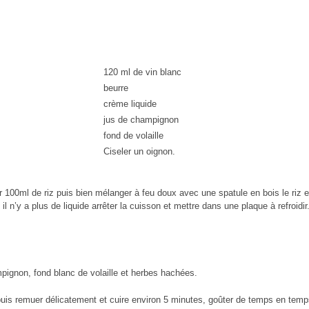
120 ml de vin blanc
beurre
crème liquide
jus de champignon
fond de volaille
Ciseler un oignon.
outer 100ml de riz puis bien mélanger à feu doux avec une spatule en bois le riz
 il n’y a plus de liquide arrêter la cuisson et mettre dans une plaque à refroidir
pignon, fond blanc de volaille et herbes hachées.
 puis remuer délicatement et cuire environ 5 minutes, goûter de temps en temps j